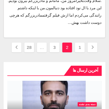
.سلام وقت‌بخیرامروز من، مامانم و مادربزرگم بیرون بودیم.
این مرد با ال نود افتاده بود دنبالمون.من با اینکه داشتم
رانندگی می‌کردم اما ازش فیلم گرفتممادربزرگم که هرچی
دوست داشت بهش…
28
…
3
2
1
آخرین ارسال ها
دسته بندی نشده