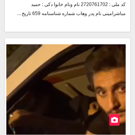
كد ملى : 2720761702 نام ونام خانوا دكى : حميد
مباشرامينى نام پدر وهاب شماره شناسنامه 659 تاريخ…