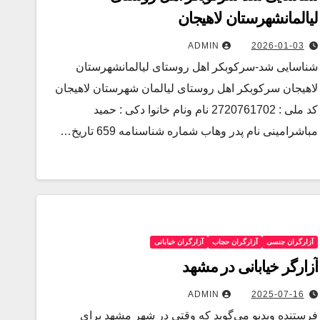
ليالمانشهرستان لاهيجان
ADMIN
2026-01-03
شناسایی شد-سركوبكر اهل روستاى ليالمانشهرستان
لاهيجان سركوبكر اهل روستاى ليالمان شهرستان لاهيجان
كد ملى : 2720761702 نام ونام خانوا دكى : حميد
مباشرامينى نام پدر وهاب شماره شناسنامه 659 تاريخ…
آزارگران جنسی
آزارگران حجاب
آزارگران خیابانی
آزارگر خیابانی در مشهد
ADMIN
2025-07-16
فرستنده ویدیو می‌گوید که وقتی در شهر مشهد برای