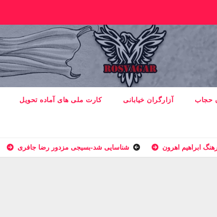
ن حجاب
آزارگران خیابانی
کارت ملی های آماده تحویل
نگ ابراهیم اهرون
شناسایی شد-بسيجى مزدور رضا جافری