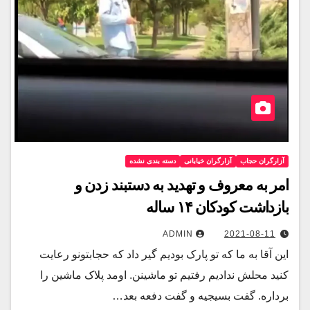
آزارگران حجاب
آزارگران خیابانی
دسته بندی نشده
امر به معروف و تهدید به دستبند زدن و
بازداشت کودکان ۱۴ ساله
ADMIN
2021-08-11
این آقا به ما که تو پارک بودیم گیر داد که حجابتونو رعایت
کنید محلش ندادیم‌ رفتیم تو ماشینن. اومد پلاک ماشین را
برداره. گفت بسیجیه و گفت دفعه بعد…