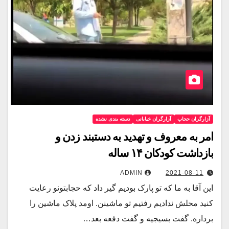
آزارگران حجاب
آزارگران خیابانی
دسته بندی نشده
امر به معروف و تهدید به دستبند زدن و
بازداشت کودکان ۱۴ ساله
ADMIN
2021-08-11
این آقا به ما که تو پارک بودیم گیر داد که حجابتونو رعایت
کنید محلش ندادیم‌ رفتیم تو ماشینن. اومد پلاک ماشین را
برداره. گفت بسیجیه و گفت دفعه بعد…