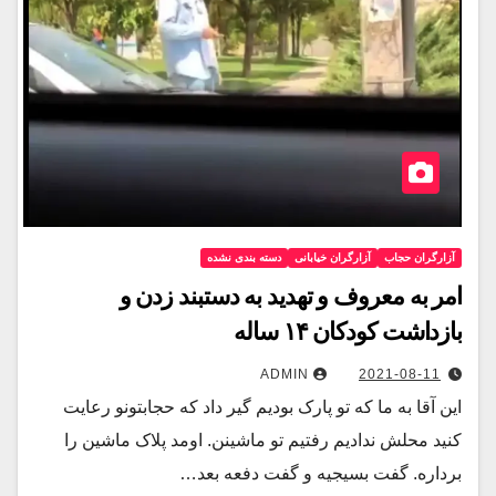
آزارگران حجاب
آزارگران خیابانی
دسته بندی نشده
امر به معروف و تهدید به دستبند زدن و
بازداشت کودکان ۱۴ ساله
ADMIN
2021-08-11
این آقا به ما که تو پارک بودیم گیر داد که حجابتونو رعایت
کنید محلش ندادیم‌ رفتیم تو ماشینن. اومد پلاک ماشین را
برداره. گفت بسیجیه و گفت دفعه بعد…