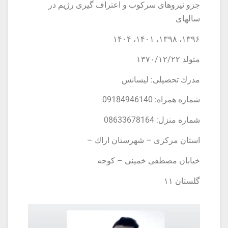
جزو نيروهاى سركوب و اعتراف گیری رژیم در
سالهاى
۱۳۹۶، ۱۳۹۸، ۱۴۰۱، ۱۴۰۴
متولد ١٣٧٠/١٢/٢٢
مدرك تحصيلى: ليسانس
شماره همراه: 09184946140
شماره منزل: 08633678164
استان مركزى – شهرستان اراك –
خيابان مصطفى خمينى – كوجه
گلستان ١١