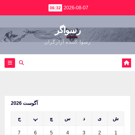
2026-08-07
06:32
رسواگر
رسوا کننده آزارگران
آگوست 2026
ش
ی
د
س
چ
پ
ج
7
6
5
4
3
2
1