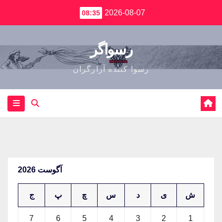
2026-08-07
08:35
رسواگر
رسوا کننده آزارگران
آگوست 2026
ش
ی
د
س
چ
پ
ج
7
6
5
4
3
2
1