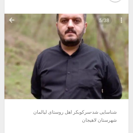
شناسایی شد-سركوبكر اهل روستاى ليالمان
شهرستان لاهيجان