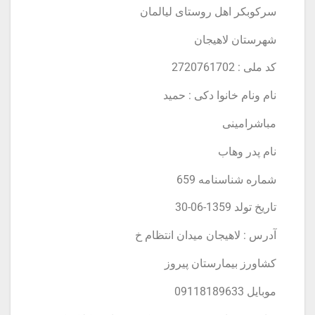
سركوبكر اهل روستاى ليالمان
شهرستان لاهيجان
كد ملى : 2720761702
نام ونام خانوا دكى : حميد
مباشرامينى
نام پدر وهاب
شماره شناسنامه 659
تاريخ تولد 1359-06-30
آدرس : لاهيجان ميدان انتظام خ
كشاورز بيمارستان پيروز
موبايل 09118189633